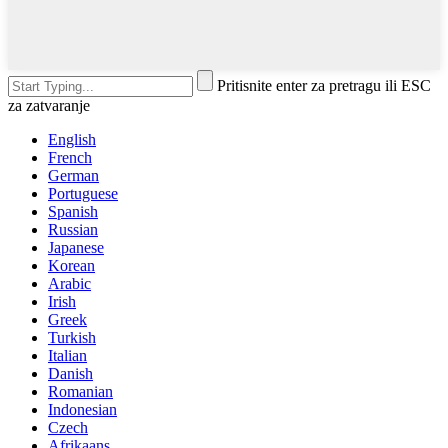
Pritisnite enter za pretragu ili ESC
za zatvaranje
English
French
German
Portuguese
Spanish
Russian
Japanese
Korean
Arabic
Irish
Greek
Turkish
Italian
Danish
Romanian
Indonesian
Czech
Afrikaans