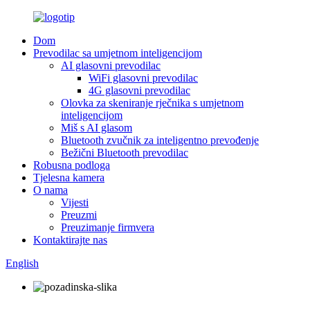
Dom
Prevodilac sa umjetnom inteligencijom
AI glasovni prevodilac
WiFi glasovni prevodilac
4G glasovni prevodilac
Olovka za skeniranje rječnika s umjetnom
inteligencijom
Miš s AI glasom
Bluetooth zvučnik za inteligentno prevođenje
Bežični Bluetooth prevodilac
Robusna podloga
Tjelesna kamera
O nama
Vijesti
Preuzmi
Preuzimanje firmvera
Kontaktirajte nas
English