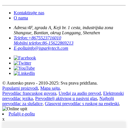
Kontaktirajte nas
O nama
Adresa:
4F, zgrada A, Keji br. 1 cesta, industrijska zona
Shangxue, Bantian, okrug Longgang, Shenzhen
Telefon:
+8675523716010
Mobilni telefon:
86-15622869213
E-pošta
info@isparkytech.com
© Autorsko pravo - 2010-2025: Sva prava pridržana.
Popularni proizvodi
,
Mapa sajta
,
Prevodilac francuskog govora
,
Uređaj za audio prevod
,
Elektronski
prevodilac jezika
,
Prevoditelj aktivnog u pasivni glas
,
Najbolji
prevodilac za slušalice
,
Glasovni prevodilac s ruskog na engleski
,
Pošalji e-poštu
x