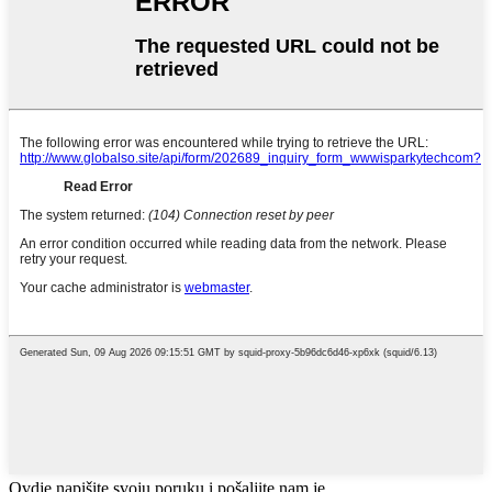
Ovdje napišite svoju poruku i pošaljite nam je