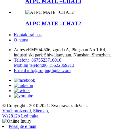
AI PC MATE –CHAT3
AI PC MATE –CHAT2
Kontaktiraj nas
O nama
Adresa:
RM504-506, zgrada A, Pingshan No.1 Rd,
industrijski park Shiwaitaoyuan, Nanshan, Shenzhen.
Telefon:
+8675523716010
Mobilni telefon:
86-15622869213
E-mail
info@ruijingdigital.com
© Copyright - 2010-2021: Sva prava zadržana.
Vrući proizvodi
,
Sitemap
,
Ws2812b Led traka
,
Pošaljite e-mail