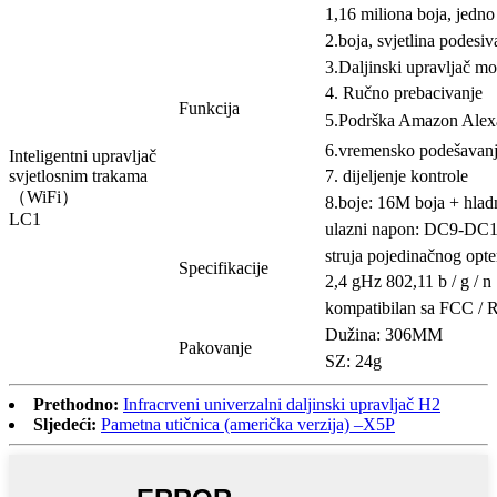
1,16 miliona boja, jedn
2.boja, svjetlina podesiv
3.Daljinski upravljač mo
4. Ručno prebacivanje
Funkcija
5.Podrška Amazon Alex
6.vremensko podešavanje 
Inteligentni upravljač
svjetlosnim trakama
7. dijeljenje kontrole
（WiFi）
8.boje: 16M boja + hladn
LC1
ulazni napon: DC9-DC
struja pojedinačnog opt
Specifikacije
2,4 gHz 802,11 b / g / n
kompatibilan sa FCC /
Dužina: 306MM
Pakovanje
SZ: 24g
Prethodno:
Infracrveni univerzalni daljinski upravljač H2
Sljedeći:
Pametna utičnica (američka verzija) –X5P