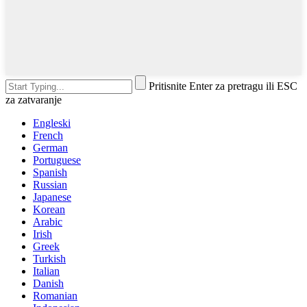
Pritisnite Enter za pretragu ili ESC
za zatvaranje
Engleski
French
German
Portuguese
Spanish
Russian
Japanese
Korean
Arabic
Irish
Greek
Turkish
Italian
Danish
Romanian