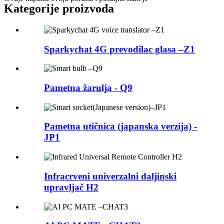
Kategorije proizvoda
Sparkychat 4G prevodilac glasa –Z1
Pametna žarulja - Q9
Pametna utičnica (japanska verzija) -
JP1
Infracrveni univerzalni daljinski
upravljač H2