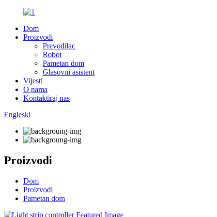
Dom
Proizvodi
Prevodilac
Robot
Pametan dom
Glasovni asistent
Vijesti
O nama
Kontaktiraj nas
Engleski
Proizvodi
Dom
Proizvodi
Pametan dom